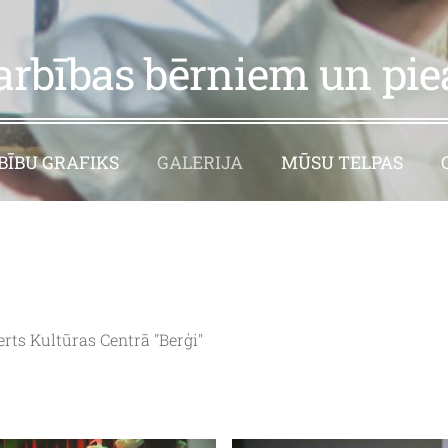
arbības bērniem un pi
ĪBU GRAFIKS
GALERIJA
MŪSU TELPAS
s Kultūras Centrā ''Berģi''