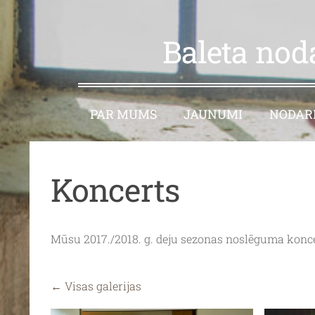
Baleta nod
PAR MUMS
JAUNUMI
NODARB
Koncerts
Mūsu 2017./2018. g. deju sezonas noslēguma koncert
Visas galerijas