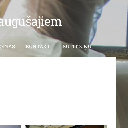
eaugušajiem
CENAS
KONTAKTI
SŪTĪT ZIŅU