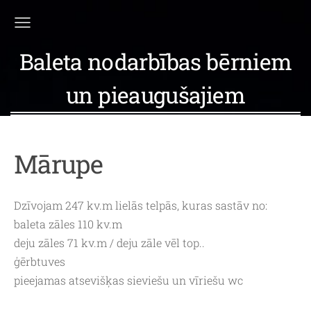
Baleta nodarbības bērniem
un pieaugušajiem
Mārupe
Dzīvojam 247 kv.m lielās telpās, kuras sastāv no:
baleta zāles 110 kv.m
deju zāles 71 kv.m / deju zāle vēl top..
ģērbtuves
pieejamas atsevišķas sieviešu un vīriešu wc