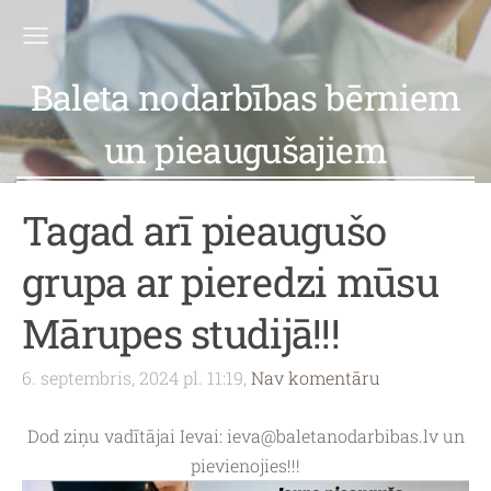
Baleta nodarbības bērniem
un pieaugušajiem
Tagad arī pieaugušo
grupa ar pieredzi mūsu
Mārupes studijā!!!
6. septembris, 2024 pl. 11:19,
Nav komentāru
Dod ziņu vadītājai Ievai:
ieva@baletanodarbibas.lv
un
pievienojies!!!