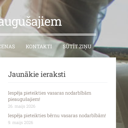
eaugušajiem
CENAS
KONTAKTI
SŪTĪT ZIŅU
Jaunākie ieraksti
Iespēja pieteikties vasaras nodarbībām
pieaugušajiem!
26. maijs 2026
Iespēja pieteikties bērnu vasaras nodarbībām!
9. maijs 2026