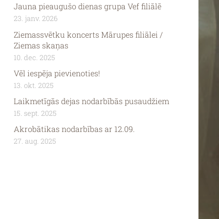
Jauna pieaugušo dienas grupa Vef filiālē
23. janv. 2026
Ziemassvētku koncerts Mārupes filiālei /
Ziemas skaņas
10. dec. 2025
Vēl iespēja pievienoties!
13. okt. 2025
Laikmetīgās dejas nodarbībās pusaudžiem
15. sept. 2025
Akrobātikas nodarbības ar 12.09.
27. aug. 2025