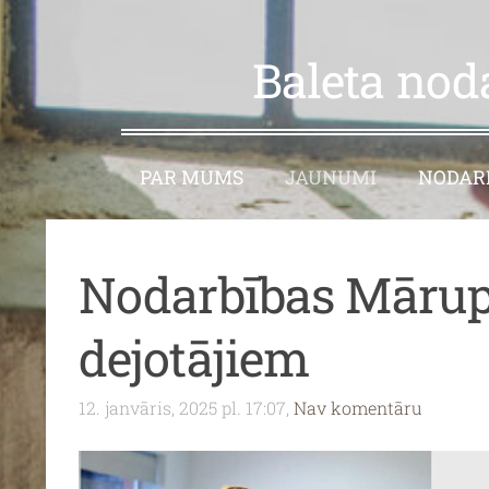
Baleta nod
PAR MUMS
JAUNUMI
NODARB
Nodarbības Mārup
dejotājiem
12. janvāris, 2025 pl. 17:07,
Nav komentāru