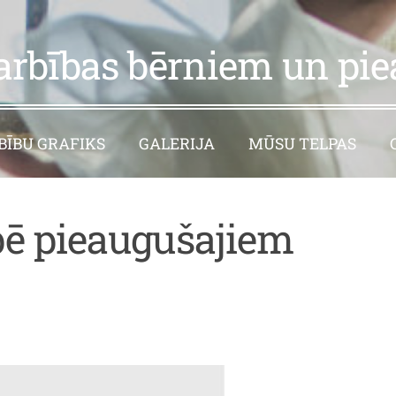
arbības bērniem un pi
ĪBU GRAFIKS
GALERIJA
MŪSU TELPAS
ē pieaugušajiem