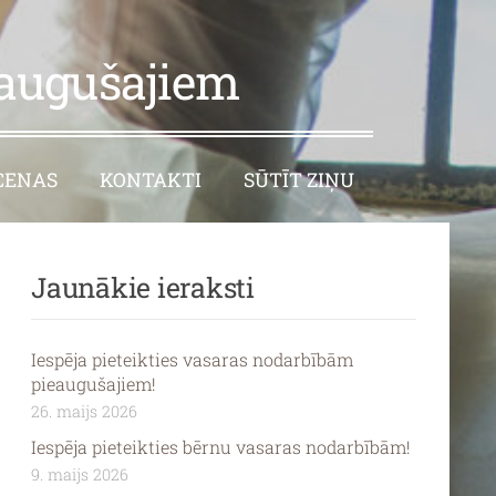
eaugušajiem
CENAS
KONTAKTI
SŪTĪT ZIŅU
Jaunākie ieraksti
Iespēja pieteikties vasaras nodarbībām
pieaugušajiem!
26. maijs 2026
Iespēja pieteikties bērnu vasaras nodarbībām!
9. maijs 2026