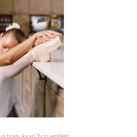
n ticam, ka arī Tu to iemīlēsi!