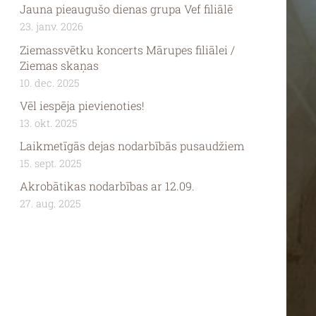
Jauna pieaugušo dienas grupa Vef filiālē
23. janv. 2026
Ziemassvētku koncerts Mārupes filiālei /
Ziemas skaņas
10. dec. 2025
Vēl iespēja pievienoties!
13. okt. 2025
Laikmetīgās dejas nodarbībās pusaudžiem
15. sept. 2025
Akrobātikas nodarbības ar 12.09.
27. aug. 2025