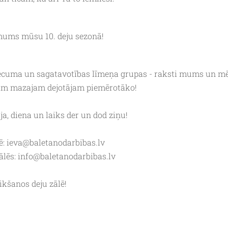
mums mūsu 10. deju sezonā!
ecuma un sagatavotības līmeņa grupas - raksti mums un m
vam mazajam dejotājam piemērotāko!
ja, diena un laiks der un dod ziņu!
ē:
ieva@baletanodarbibas.lv
ālēs:
info@baletanodarbibas.lv
ikšanos deju zālē!