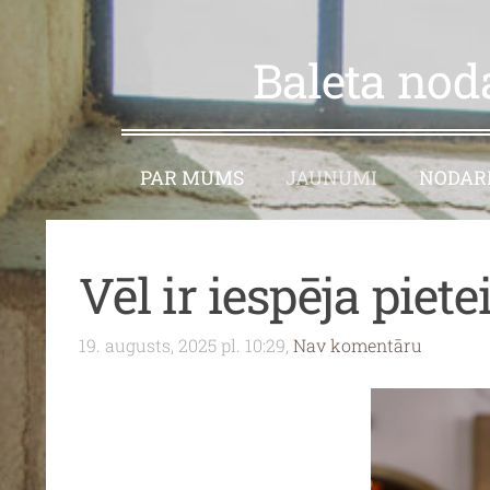
Baleta nod
PAR MUMS
JAUNUMI
NODARB
Vēl ir iespēja piete
19. augusts, 2025 pl. 10:29,
Nav komentāru