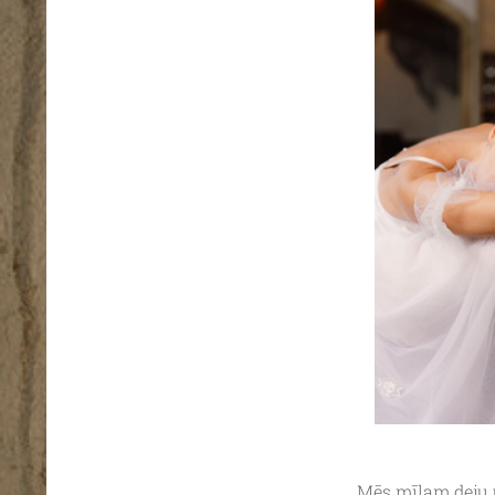
Mēs mīlam deju u