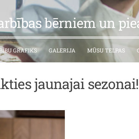
arbības bērniem un pi
ĪBU GRAFIKS
GALERIJA
MŪSU TELPAS
ikties jaunajai sezonai!