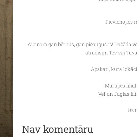
Pievienojies 
Aicinam gan bērnus, gan pieaugušos! Dažāda v
atradīsim Tev vai Ta
Apskati, kura lokāci
Mārupes filiāl
Vef un Juglas fili
Uz t
Nav komentāru